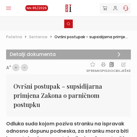
NN 85/2026
Početna
>
Sentence
>
Ovršni postupak – supsidijarna primje...
Detalji dokumenta
A
A
SPREMI
ISPIS
DOC
BILJEŠKE
Ovršni postupak – supsidijarna
primjena Zakona o parničnom
postupku
Odluka suda kojom poziva stranku na ispravak
odnosno dopunu podneska, za stranku mora biti