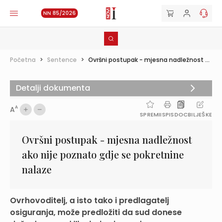
NN 85/2026
Početna
>
Sentence
>
Ovršni postupak - mjesna nadležnost ...
Detalji dokumenta
A
A
SPREMI
ISPIS
DOC
BILJEŠKE
Ovršni postupak - mjesna nadležnost
ako nije poznato gdje se pokretnine
nalaze
Ovrhovoditelj, a isto tako i predlagatelj
osiguranja, može predložiti da sud donese