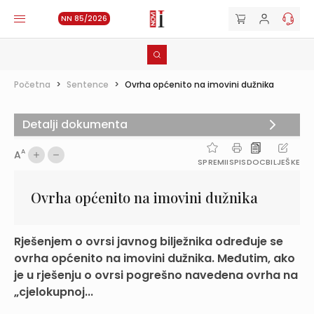
NN 85/2026
Početna
>
Sentence
>
Ovrha općenito na imovini dužnika
Detalji dokumenta
A
A
SPREMI
ISPIS
DOC
BILJEŠKE
Ovrha općenito na imovini dužnika
Rješenjem o ovrsi javnog bilježnika određuje se
ovrha općenito na imovini dužnika. Međutim, ako
je u rješenju o ovrsi pogrešno navedena ovrha na
„cjelokupnoj...