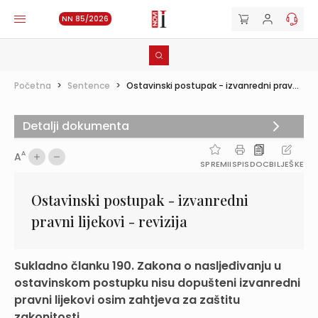
NN 85/2026
Početna
>
Sentence
>
Ostavinski postupak - izvanredni prav...
Detalji dokumenta
A
A
SPREMI
ISPIS
DOC
BILJEŠKE
Ostavinski postupak - izvanredni
pravni lijekovi - revizija
Sukladno članku 190. Zakona o nasljeđivanju u
ostavinskom postupku nisu dopušteni izvanredni
pravni lijekovi osim zahtjeva za zaštitu
zakonitosti