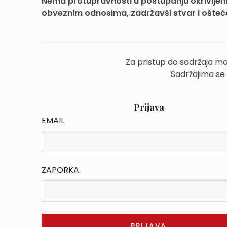
Nema protupravnosti u postupanju okrivljenic
obveznim odnosima, zadržavši stvar i ošteće
Za pristup do sadržaja mo
Sadržajima se
Prijava
EMAIL
ZAPORKA