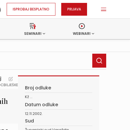
ISPROBAJ BESPLATNO
PRIJAVA
SEMINARI
WEBINARI
OC
BILJEŠKE
Broj odluke
Kž ...
nih
Datum odluke
12.11.2002.
Sud
Županijski sud Varaždin