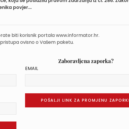
e, koja se poslužila pravom zadržanja iz čl. 286. Zako
nika povjer...
rate biti korisnik portala www.informator.hr.
 pristupa ovisno o Vašem paketu.
Zaboravljena zaporka?
EMAIL