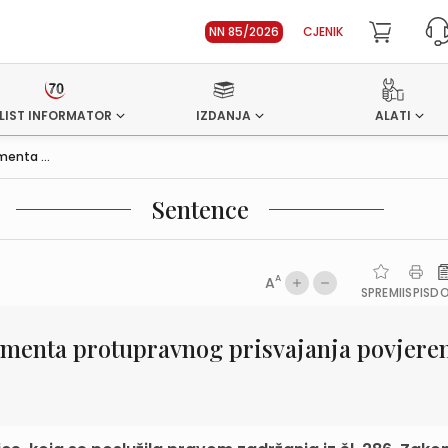
NN 85/2026
CJENIK
LIST INFORMATOR
IZDANJA
ALATI
enta ...
Sentence
A
A
SPREMI
ISPIS
D
ementa protupravnog prisvajanja povjere