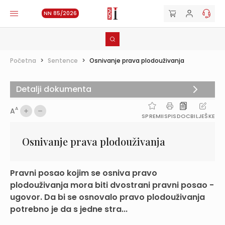
NN 85/2026
Početna
>
Sentence
>
Osnivanje prava plodouživanja
Detalji dokumenta
A
A
SPREMI
ISPIS
DOC
BILJEŠKE
Osnivanje prava plodouživanja
Pravni posao kojim se osniva pravo
plodouživanja mora biti dvostrani pravni posao -
ugovor. Da bi se osnovalo pravo plodouživanja
potrebno je da s jedne stra...