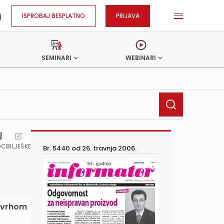
ISPROBAJ BESPLATNO
PRIJAVA
SEMINARI
WEBINARI
OC
BILJEŠKE
Br. 5440 od
26. travnja 2006.
 svrhom