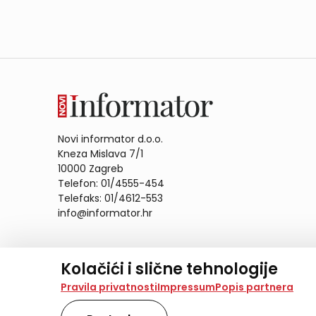
Novi informator d.o.o.
Kneza Mislava 7/1
10000 Zagreb
Telefon: 01/4555-454
Telefaks: 01/4612-553
info@informator.hr
PRATITE NAS:
Kolačići i slične tehnologije
Na našoj web stranici koristimo kolačiće i slične te
Pravila privatnosti
Impressum
Popis partnera
analiziramo promet na stranici te prikazujemo sadržaje
također koriste ove tehnologije.