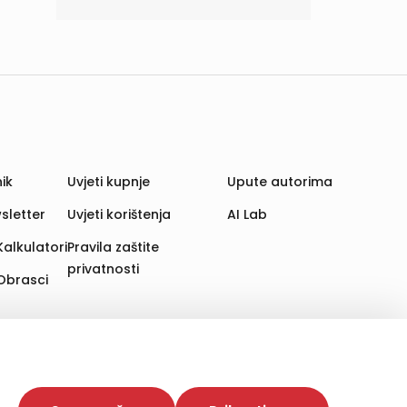
ik
Uvjeti kupnje
Upute autorima
sletter
Uvjeti korištenja
AI Lab
Kalkulatori
Pravila zaštite
privatnosti
Obrasci
aju. Time poboljšavamo korisničko iskustvo,
 više web stranica i uređaja u tu svrhu. Naši partneri