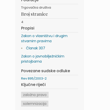
Trgovačka društva
Broj stranice
4
Propisi
Zakon o vlasništvu i drugim
stvarnim pravima
Članak 307
Zakon o javnobilježničkim
pristojbama
Povezane sudske odluke
Rev 895/2003-2
Ključne riječi
založno pravo
solemnizacija