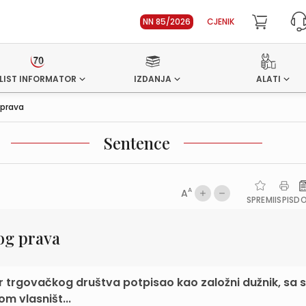
NN 85/2026
CJENIK
LIST INFORMATOR
IZDANJA
ALATI
 prava
Sentence
A
A
SPREMI
ISPIS
D
og prava
or trgovačkog društva potpisao kao založni dužnik, sa
m vlasništ...