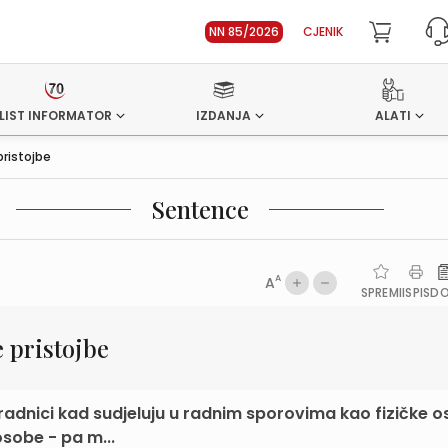
NN 85/2026
CJENIK
LIST INFORMATOR
IZDANJA
ALATI
ristojbe
Sentence
A
A
SPREMI
ISPIS
D
 pristojbe
radnici kad sudjeluju u radnim sporovima kao fizičke o
sobe - pa m...