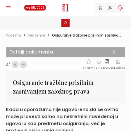
NN 85/2026
Početna
>
Sentence
>
Osiguranje tražbine prisilnim zasniva...
Detalji dokumenta
A
A
SPREMI
ISPIS
DOC
BILJEŠKE
Osiguranje tražbine prisilnim
zasnivanjem založnog prava
Kada u sporazumu nije ugovoreno da se ovrha
može provesti samo na nekretnini navedenoj u
ugovoru kao predmetu osiguranja, već je
protivnik osiguranja dozvoli...