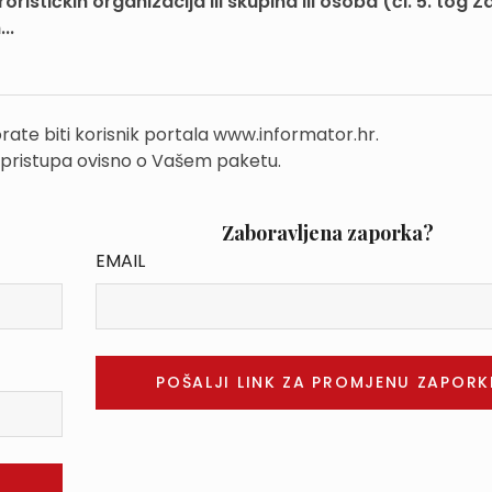
stičkih organizacija ili skupina ili osoba (čl. 5. tog 
..
rate biti korisnik portala www.informator.hr.
 pristupa ovisno o Vašem paketu.
Zaboravljena zaporka?
EMAIL