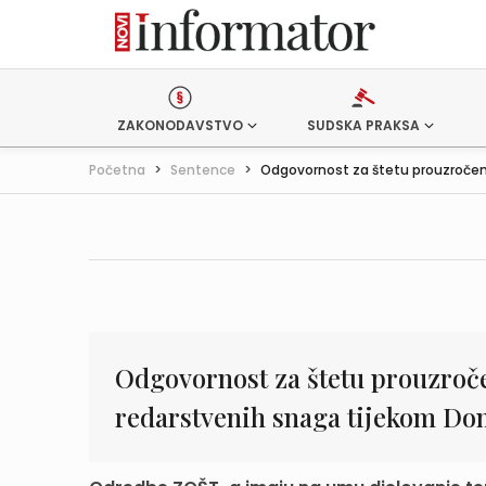
ZAKONODAVSTVO
SUDSKA PRAKSA
Početna
>
Sentence
>
Odgovornost za štetu prouzročenu
Odgovornost za štetu prouzroče
redarstvenih snaga tijekom Do