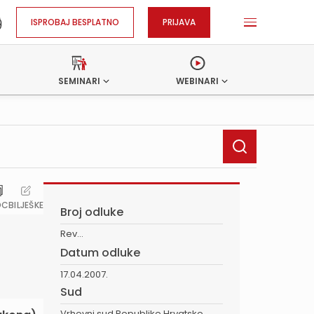
ISPROBAJ BESPLATNO
PRIJAVA
SEMINARI
WEBINARI
OC
BILJEŠKE
Broj odluke
Rev...
Datum odluke
17.04.2007.
Sud
Vrhovni sud Republike Hrvatske