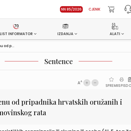
NN 85/2026
CJENIK
LIST INFORMATOR
IZDANJA
ALATI
 od p...
Sentence
A
A
SPREMI
ISPIS
D
nu od pripadnika hrvatskih oružanih i
movinskog rata