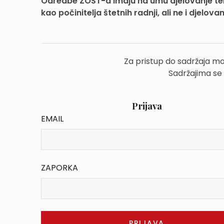
Odredbe ZOŠT-a imaju na umu djelovanje terori
kao počinitelja štetnih radnji, ali ne i djelovan.
Za pristup do sadržaja mo
Sadržajima se
Prijava
EMAIL
ZAPORKA