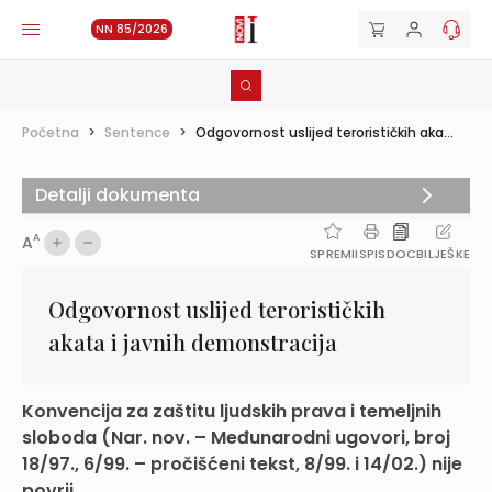
NN 85/2026
Početna
>
Sentence
>
Odgovornost uslijed terorističkih aka...
Detalji dokumenta
A
A
SPREMI
ISPIS
DOC
BILJEŠKE
Odgovornost uslijed terorističkih
akata i javnih demonstracija
Konvencija za zaštitu ljudskih prava i temeljnih
sloboda (Nar. nov. – Međunarodni ugovori, broj
18/97., 6/99. – pročišćeni tekst, 8/99. i 14/02.) nije
povrij...