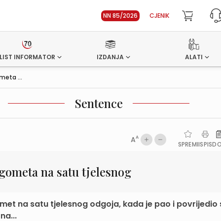
NN 85/2026
CJENIK
LIST INFORMATOR
IZDANJA
ALATI
meta ...
Sentence
A
A
SPREMI
ISPIS
D
gometa na satu tjelesnog
omet na satu tjelesnog odgoja, kada je pao i povrijedio 
na...