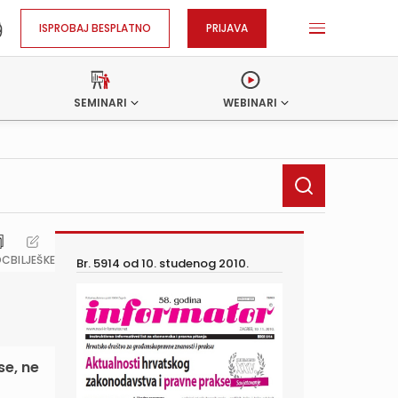
ISPROBAJ BESPLATNO
PRIJAVA
SEMINARI
WEBINARI
OC
BILJEŠKE
Br. 5914 od
10. studenog 2010.
se, ne