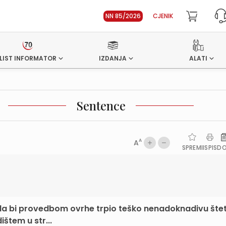
NN 85/2026
CJENIK
LIST INFORMATOR
IZDANJA
ALATI
Sentence
A
A
SPREMI
ISPIS
D
m da bi provedbom ovrhe trpio teško nenadoknadivu šte
štem u str...