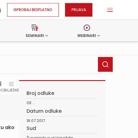
ISPROBAJ BESPLATNO
PRIJAVA
SEMINARI
WEBINARI
OC
BILJEŠKE
Broj odluke
Gž ...
Datum odluke
18.07.2017.
tu ako
Sud
Županijski sud Varaždin