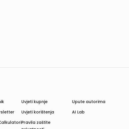
ik
Uvjeti kupnje
Upute autorima
sletter
Uvjeti korištenja
AI Lab
Kalkulatori
Pravila zaštite