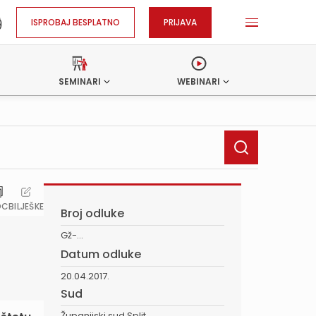
ISPROBAJ BESPLATNO
PRIJAVA
SEMINARI
WEBINARI
OC
BILJEŠKE
Broj odluke
Gž-...
Datum odluke
20.04.2017.
Sud
Županijski sud Split