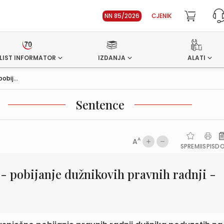
NN 85/2026
CJENIK
LIST INFORMATOR
IZDANJA
ALATI
bij...
Sentence
A
A
SPREMI
ISPIS
D
- pobijanje dužnikovih pravnih radnji -