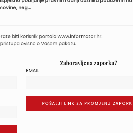
spješno pobijanje pravnih radnji dužnika poduzetih na
ovine, neg...
rate biti korisnik portala www.informator.hr.
 pristupa ovisno o Vašem paketu.
Zaboravljena zaporka?
EMAIL