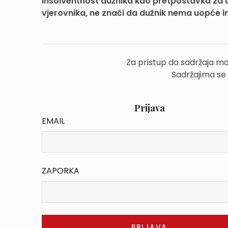
Insolventnost dužnika kao pretpostavka za u
vjerovnika, ne znači da dužnik nema uopće im
Za pristup do sadržaja mo
Sadržajima se
Prijava
EMAIL
ZAPORKA