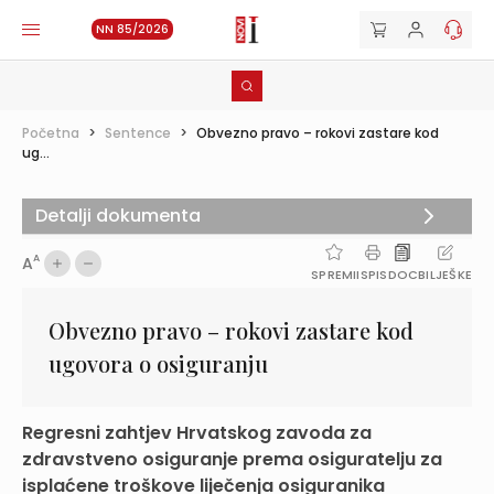
NN 85/2026
Početna
>
Sentence
>
Obvezno pravo – rokovi zastare kod
ug...
Detalji dokumenta
A
A
SPREMI
ISPIS
DOC
BILJEŠKE
Obvezno pravo – rokovi zastare kod
ugovora o osiguranju
Regresni zahtjev Hrvatskog zavoda za
zdravstveno osiguranje prema osiguratelju za
isplaćene troškove liječenja osiguranika