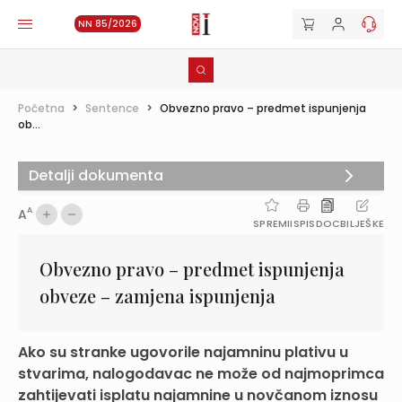
NN 85/2026
Početna
>
Sentence
>
Obvezno pravo – predmet ispunjenja
ob...
Detalji dokumenta
A
A
SPREMI
ISPIS
DOC
BILJEŠKE
Obvezno pravo – predmet ispunjenja
obveze – zamjena ispunjenja
Ako su stranke ugovorile najamninu plativu u
stvarima, nalogodavac ne može od najmoprimca
zahtijevati isplatu najamnine u novčanom iznosu