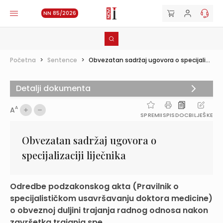
NN 85/2026
Početna
>
Sentence
>
Obvezatan sadržaj ugovora o specijali...
Detalji dokumenta
A
A
SPREMI
ISPIS
DOC
BILJEŠKE
Obvezatan sadržaj ugovora o
specijalizaciji liječnika
Odredbe podzakonskog akta (Pravilnik o
specijalističkom usavršavanju doktora medicine)
o obveznoj duljini trajanja radnog odnosa nakon
završetka trajanja spe...