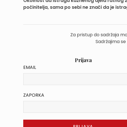
Okolnost da istraga kaznenog djela ratnog z
počinitelja, sama po sebi ne znači da je istrag
Za pristup do sadržaja mo
Sadržajima se
Prijava
EMAIL
ZAPORKA