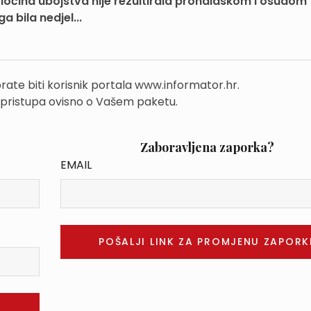
ločina ubojstva nije rezultirala pronalaskom i osudom
a bila nedjel...
rate biti korisnik portala www.informator.hr.
 pristupa ovisno o Vašem paketu.
Zaboravljena zaporka?
EMAIL