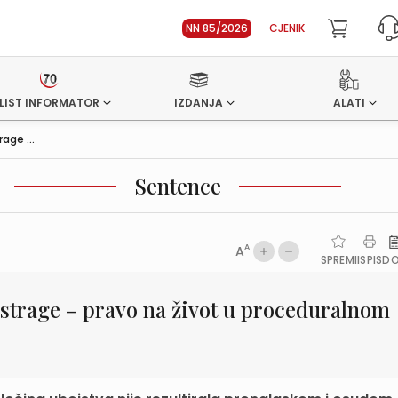
NN 85/2026
CJENIK
LIST INFORMATOR
IZDANJA
ALATI
age ...
Sentence
A
A
SPREMI
ISPIS
D
strage – pravo na život u proceduralnom