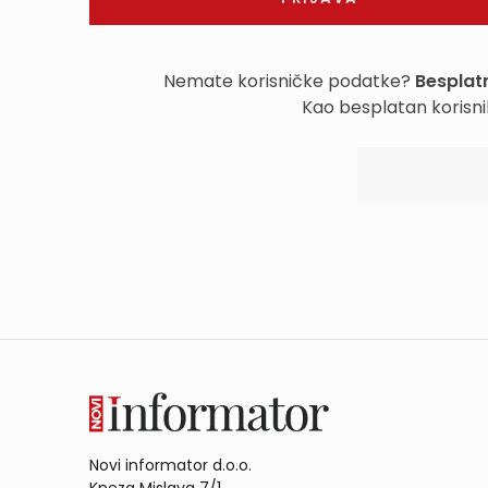
Nemate korisničke podatke?
Besplatn
Kao besplatan korisni
Novi informator d.o.o.
Kneza Mislava 7/1