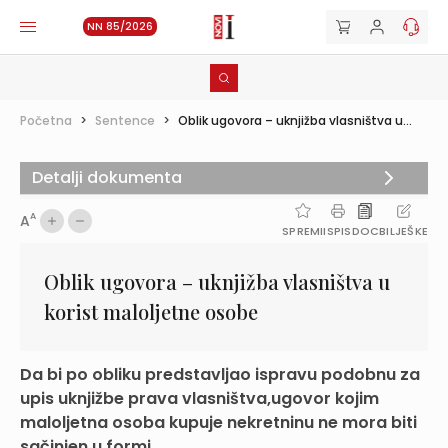
NN 85/2026
Početna
>
Sentence
>
Oblik ugovora – uknjižba vlasništva u...
Detalji dokumenta
A
A
SPREMI
ISPIS
DOC
BILJEŠKE
Oblik ugovora – uknjižba vlasništva u
korist maloljetne osobe
Da bi po obliku predstavljao ispravu podobnu za
upis uknjižbe prava vlasništva,ugovor kojim
maloljetna osoba kupuje nekretninu ne mora biti
sačinjen u formi ...