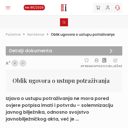
NN 85/2026
Početna
>
Sentence
>
Oblik ugovora o ustupu potraživanja
Detalji dokumenta
A
A
SPREMI
ISPIS
DOC
BILJEŠKE
Oblik ugovora o ustupu potraživanja
Izjava o ustupu potraživanja ne mora pored
ovjere potpisa imati i potvrdu – solemnizaciju
javnog bilježnika, odnosno svojstvo
javnobilježničkog akta, već je ...