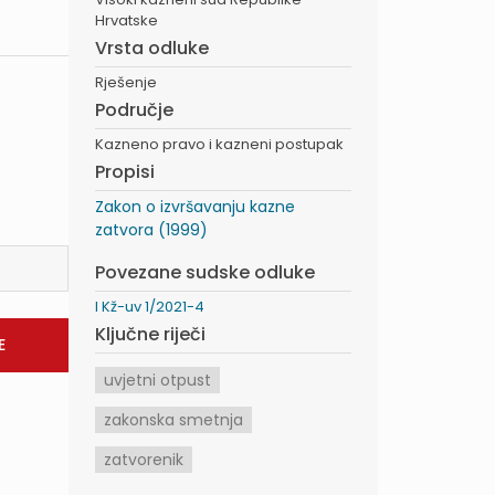
Hrvatske
Vrsta odluke
Rješenje
Područje
Kazneno pravo i kazneni postupak
Propisi
Zakon o izvršavanju kazne
zatvora (1999)
Povezane sudske odluke
I Kž-uv 1/2021-4
Ključne riječi
uvjetni otpust
zakonska smetnja
zatvorenik