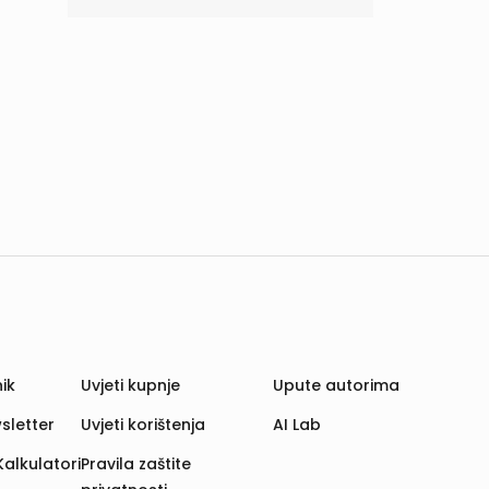
ik
Uvjeti kupnje
Upute autorima
sletter
Uvjeti korištenja
AI Lab
Kalkulatori
Pravila zaštite