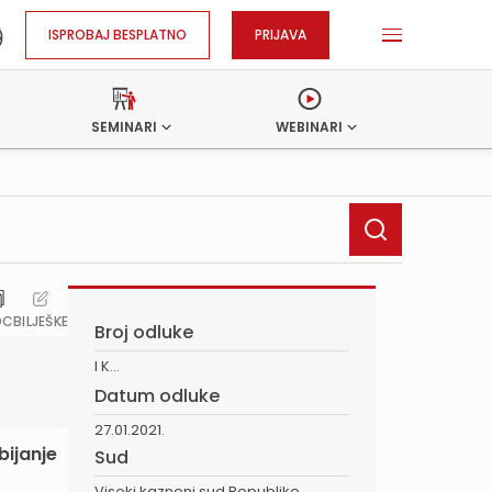
ISPROBAJ BESPLATNO
PRIJAVA
SEMINARI
WEBINARI
OC
BILJEŠKE
Broj odluke
I K...
Datum odluke
27.01.2021.
bijanje
Sud
Visoki kazneni sud Republike