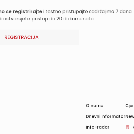
o se registrirajte
i testno pristupajte sadržajima 7 dana.
k ostvarujete pristup do 20 dokumenata.
REGISTRACIJA
O nama
Cjen
Dnevni informator
New
Info-radar