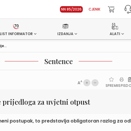
NN 85/2026
CJENIK
LIST INFORMATOR
IZDANJA
ALATI
e...
Sentence
A
A
SPREMI
ISPIS
D
 prijedloga za uvjetni otpust
zneni postupak, to predstavlja obligatoran razlog za od