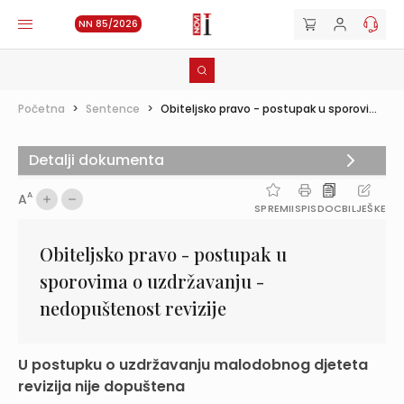
NN 85/2026
Početna
>
Sentence
>
Obiteljsko pravo - postupak u sporovi...
Detalji dokumenta
A
A
SPREMI
ISPIS
DOC
BILJEŠKE
Obiteljsko pravo - postupak u
sporovima o uzdržavanju -
nedopuštenost revizije
U postupku o uzdržavanju malodobnog djeteta
revizija nije dopuštena