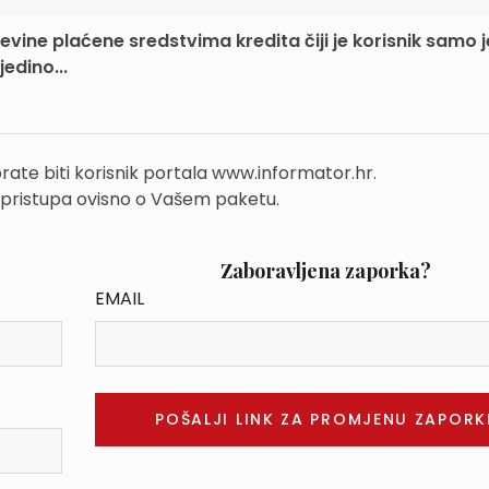
evine plaćene sredstvima kredita čiji je korisnik samo 
edino...
rate biti korisnik portala www.informator.hr.
 pristupa ovisno o Vašem paketu.
Zaboravljena zaporka?
EMAIL