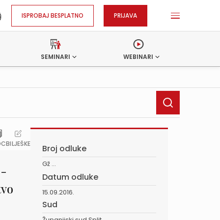
ISPROBAJ BESPLATNO
PRIJAVA
SEMINARI
WEBINARI
OC
BILJEŠKE
Broj odluke
Gž ...
 -
Datum odluke
tvo
15.09.2016.
Sud
Županijski sud Split