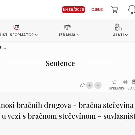
NN 85/2026
CJENIK
LIST INFORMATOR
IZDANJA
ALATI
 ...
Sentence
A
A
SPREMI
ISPIS
D
dnosi bračnih drugova - bračna stečevina
 u vezi s bračnom stečevinom - suvlasniš