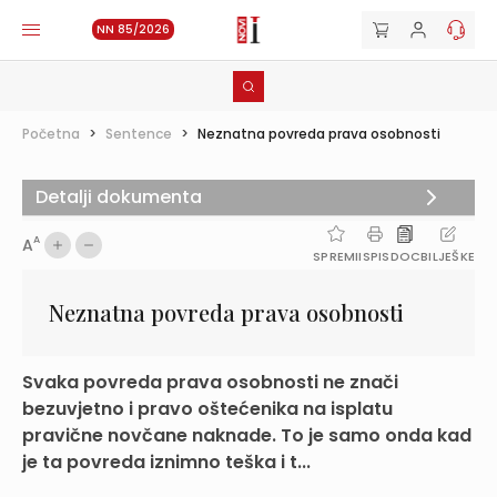
NN 85/2026
Početna
>
Sentence
>
Neznatna povreda prava osobnosti
Detalji dokumenta
A
A
SPREMI
ISPIS
DOC
BILJEŠKE
Neznatna povreda prava osobnosti
Svaka povreda prava osobnosti ne znači
bezuvjetno i pravo oštećenika na isplatu
pravične novčane naknade. To je samo onda kad
je ta povreda iznimno teška i t...