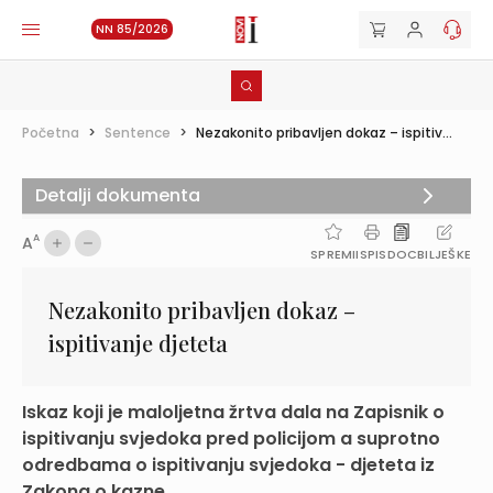
NN 85/2026
Početna
>
Sentence
>
Nezakonito pribavljen dokaz – ispitiv...
Detalji dokumenta
A
A
SPREMI
ISPIS
DOC
BILJEŠKE
Nezakonito pribavljen dokaz –
ispitivanje djeteta
Iskaz koji je maloljetna žrtva dala na Zapisnik o
ispitivanju svjedoka pred policijom a suprotno
odredbama o ispitivanju svjedoka - djeteta iz
Zakona o kazne...