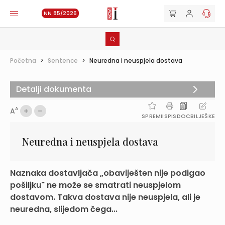
NN 85/2026
Početna
>
Sentence
>
Neuredna i neuspjela dostava
Detalji dokumenta
A
A
SPREMI
ISPIS
DOC
BILJEŠKE
Neuredna i neuspjela dostava
Naznaka dostavljača „obaviješten nije podigao
pošiljku" ne može se smatrati neuspjelom
dostavom. Takva dostava nije neuspjela, ali je
neuredna, slijedom čega...