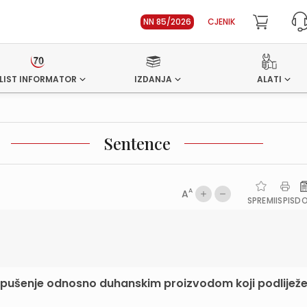
NN 85/2026
CJENIK
LIST INFORMATOR
IZDANJA
ALATI
Sentence
A
A
SPREMI
ISPIS
D
 pušenje odnosno duhanskim proizvodom koji podlijež