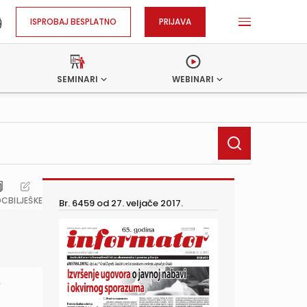
ISPROBAJ BESPLATNO
PRIJAVA
SEMINARI
WEBINARI
OC
BILJEŠKE
Br. 6459 od
27. veljače 2017.
e