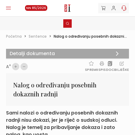
NN 85/2026
Početna
>
Sentence
>
Nalog o određivanju posebnih dokazni...
Detalji dokumenta
A
A
SPREMI
ISPIS
DOC
BILJEŠKE
Nalog o određivanju posebnih
dokaznih radnji
Sami nalozi o određivanju posebnih dokaznih
radnji nisu dokazi, jer je riječ o sudskoj odluci.
Nalog je temelj za pribavljanje dokaza i zato
nalog, kao uosta...