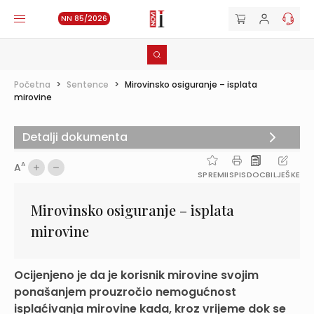
NN 85/2026
Početna
>
Sentence
>
Mirovinsko osiguranje – isplata
mirovine
Detalji dokumenta
A
A
SPREMI
ISPIS
DOC
BILJEŠKE
Mirovinsko osiguranje – isplata
mirovine
Ocijenjeno je da je korisnik mirovine svojim
ponašanjem prouzročio nemogućnost
isplaćivanja mirovine kada, kroz vrijeme dok se