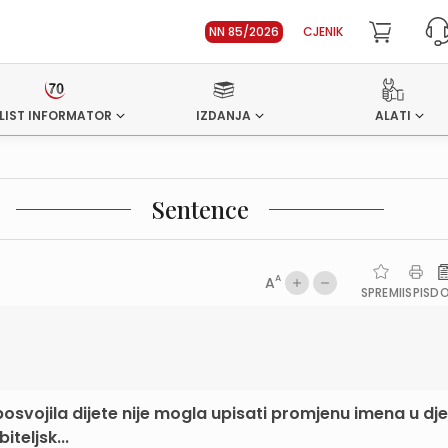
NN 85/2026
CJENIK
LIST INFORMATOR
IZDANJA
ALATI
Sentence
A
A
SPREMI
ISPIS
D
posvojila dijete nije mogla upisati promjenu imena u dj
teljsk...