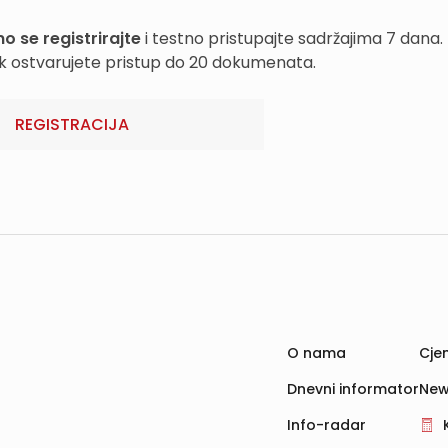
o se registrirajte
i testno pristupajte sadržajima 7 dana.
k ostvarujete pristup do 20 dokumenata.
REGISTRACIJA
O nama
Cjen
Dnevni informator
New
Info-radar