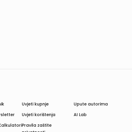
ik
Uvjeti kupnje
Upute autorima
sletter
Uvjeti korištenja
AI Lab
Kalkulatori
Pravila zaštite