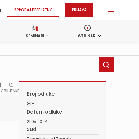
ISPROBAJ BESPLATNO
PRIJAVA
SEMINARI
WEBINARI
OC
BILJEŠKE
Broj odluke
Gž-...
Datum odluke
21.05.2024.
Sud
Županijski sud Zagreb