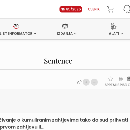
NN 85/2026
CJENIK
LIST INFORMATOR
IZDANJA
ALATI
Sentence
A
A
SPREMI
ISPIS
D
ivanje o kumuliranim zahtjevima tako da sud prihvati
prvom zahtjevu il...