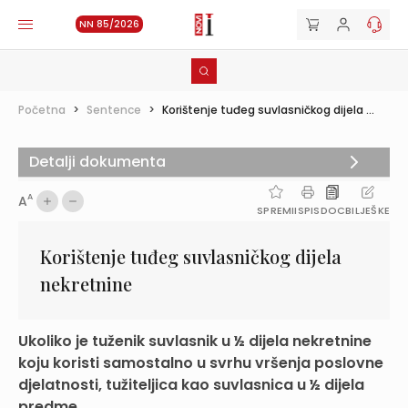
NN 85/2026
Početna
>
Sentence
>
Korištenje tuđeg suvlasničkog dijela ...
Detalji dokumenta
A
A
SPREMI
ISPIS
DOC
BILJEŠKE
Korištenje tuđeg suvlasničkog dijela
nekretnine
Ukoliko je tuženik suvlasnik u ½ dijela nekretnine
koju koristi samostalno u svrhu vršenja poslovne
djelatnosti, tužiteljica kao suvlasnica u ½ dijela
predme...