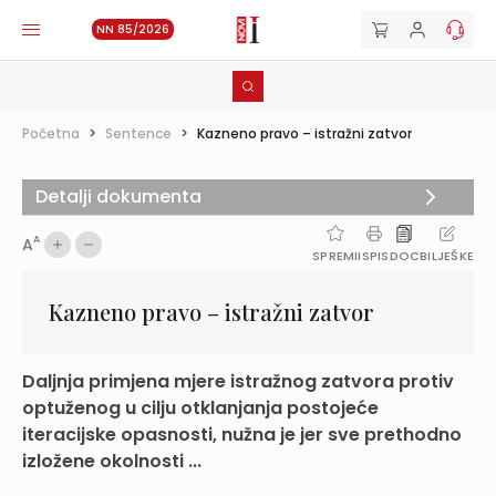
NN 85/2026
Početna
>
Sentence
>
Kazneno pravo – istražni zatvor
Detalji dokumenta
A
A
SPREMI
ISPIS
DOC
BILJEŠKE
Kazneno pravo – istražni zatvor
Daljnja primjena mjere istražnog zatvora protiv
optuženog u cilju otklanjanja postojeće
iteracijske opasnosti, nužna je jer sve prethodno
izložene okolnosti ...