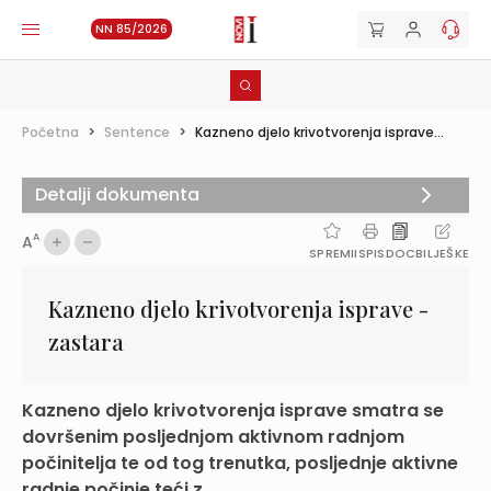
NN 85/2026
Početna
>
Sentence
>
Kazneno djelo krivotvorenja isprave...
Detalji dokumenta
A
A
SPREMI
ISPIS
DOC
BILJEŠKE
Kazneno djelo krivotvorenja isprave -
zastara
Kazneno djelo krivotvorenja isprave smatra se
dovršenim posljednjom aktivnom radnjom
počinitelja te od tog trenutka, posljednje aktivne
radnje počinje teći z...