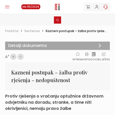
NN 85/2026
Početna
>
Sentence
>
Kazneni postupak – žalba protiv rješe...
Detalji dokumenta
A
A
SPREMI
ISPIS
DOC
BILJEŠKE
Kazneni postupak – žalba protiv
rješenja – nedopuštenost
Protiv rješenja o vraćanju optužnice državnom
odvjetniku na doradu, stranke, a time niti
okrivljenici, nemaju pravo žalbe