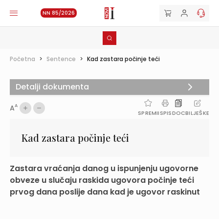
NN 85/2026
Početna
>
Sentence
>
Kad zastara počinje teći
Detalji dokumenta
A
A
SPREMI
ISPIS
DOC
BILJEŠKE
Kad zastara počinje teći
Zastara vraćanja danog u ispunjenju ugovorne
obveze u slučaju raskida ugovora počinje teći
prvog dana poslije dana kad je ugovor raskinut