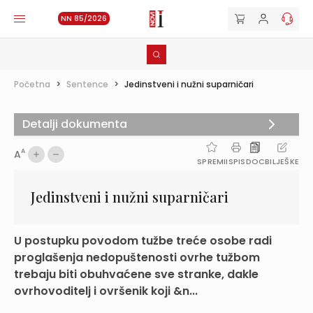
NN 85/2026
Početna
>
Sentence
>
Jedinstveni i nužni suparničari
Detalji dokumenta
A
A
SPREMI
ISPIS
DOC
BILJEŠKE
Jedinstveni i nužni suparničari
U postupku povodom tužbe treće osobe radi
proglašenja nedopuštenosti ovrhe tužbom
trebaju biti obuhvaćene sve stranke, dakle
ovrhovoditelj i ovršenik koji &n...