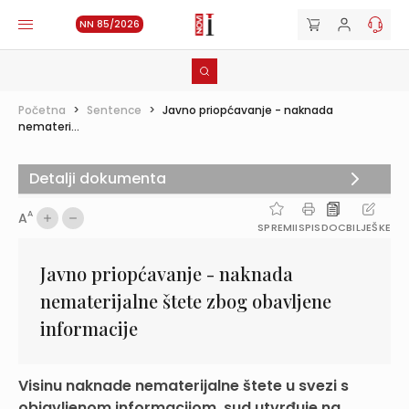
NN 85/2026
Početna
>
Sentence
>
Javno priopćavanje - naknada
nemateri...
Detalji dokumenta
A
A
SPREMI
ISPIS
DOC
BILJEŠKE
Javno priopćavanje - naknada
nematerijalne štete zbog obavljene
informacije
Visinu naknade nematerijalne štete u svezi s
objavljenom informacijom, sud utvrđuje na