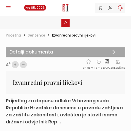
NN 85/2026
Početna
>
Sentence
>
Izvanredni pravni lijekovi
Detalji dokumenta
A
A
SPREMI
ISPIS
DOC
BILJEŠKE
Izvanredni pravni lijekovi
Prijedlog za dopunu odluke Vrhovnog suda
Republike Hrvatske donesene u povodu zahtjeva
za zaštitu zakonitosti, ovlašten je staviti samo
državni odvjetnik Rep...