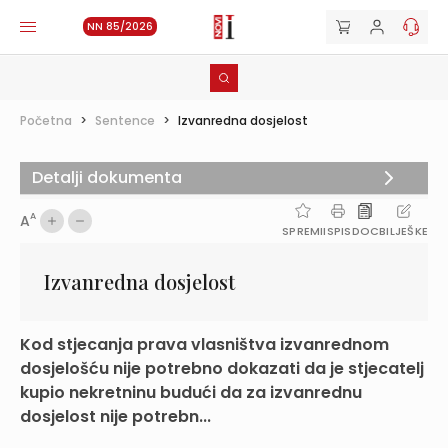
NN 85/2026
Početna
>
Sentence
>
Izvanredna dosjelost
Detalji dokumenta
A
A
SPREMI
ISPIS
DOC
BILJEŠKE
Izvanredna dosjelost
Kod stjecanja prava vlasništva izvanrednom
dosjelošću nije potrebno dokazati da je stjecatelj
kupio nekretninu budući da za izvanrednu
dosjelost nije potrebn...