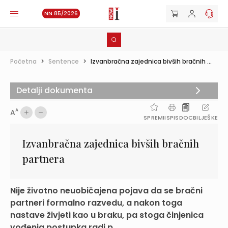
NN 85/2026
Početna
>
Sentence
>
Izvanbračna zajednica bivših bračnih ...
Detalji dokumenta
A
A
SPREMI
ISPIS
DOC
BILJEŠKE
Izvanbračna zajednica bivših bračnih
partnera
Nije životno neuobičajena pojava da se bračni
partneri formalno razvedu, a nakon toga
nastave živjeti kao u braku, pa stoga činjenica
vođenja postupka radi p...