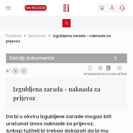
NN 85/2026
Početna
>
Sentence
>
Izgubljena zarada - naknada za
prijevoz
Detalji dokumenta
A
A
SPREMI
ISPIS
DOC
BILJEŠKE
Izgubljena zarada - naknada za
prijevoz
Da bi u okviru izgubljene zarade mogao biti
uračunat iznos naknade za prijevoz,
&nbsp;tužitelj bi trebao dokazati da bi mu