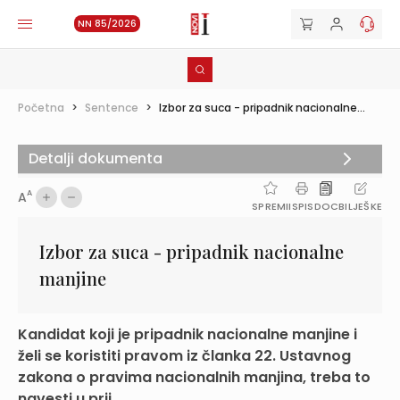
NN 85/2026
Početna
>
Sentence
>
Izbor za suca - pripadnik nacionalne...
Detalji dokumenta
A
A
SPREMI
ISPIS
DOC
BILJEŠKE
Izbor za suca - pripadnik nacionalne
manjine
Kandidat koji je pripadnik nacionalne manjine i
želi se koristiti pravom iz članka 22. Ustavnog
zakona o pravima nacionalnih manjina, treba to
navesti u prij...