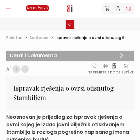
NN 85/2026
Početna
>
Sentence
>
Ispravak rješenja o ovrsi otisnutog š...
Detalji dokumenta
A
A
SPREMI
ISPIS
DOC
BILJEŠKE
Ispravak rješenja o ovrsi otisnutog
štambiljem
Neosnovan je prijedlog za ispravak rješenja o
ovrsi kojeg je izdao javni bilježnik otiskivanjem
štambilja iz razloga pogrešno napisanog imena
ovršenika buduć...