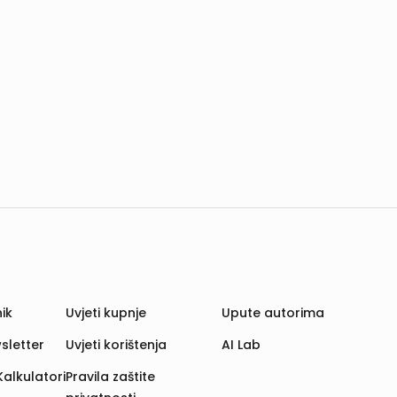
ik
Uvjeti kupnje
Upute autorima
sletter
Uvjeti korištenja
AI Lab
Kalkulatori
Pravila zaštite