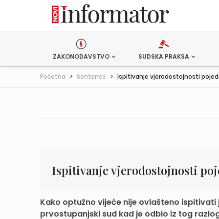
ZAKONODAVSTVO
SUDSKA PRAKSA
Početna
>
Sentence
>
Ispitivanje vjerodostojnosti pojedi
Ispitivanje vjerodostojnosti po
Kako optužno vijeće nije ovlašteno ispitivati j
prvostupanjski sud kad je odbio iz tog razlog