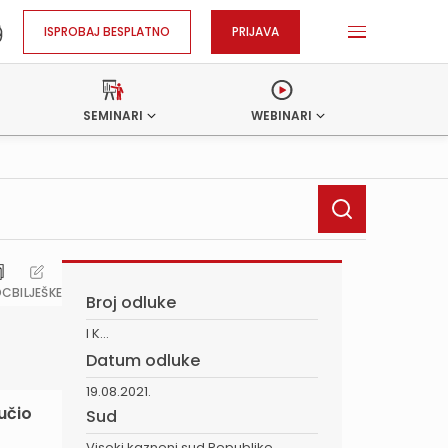
ISPROBAJ BESPLATNO
PRIJAVA
SEMINARI
WEBINARI
OC
BILJEŠKE
Broj odluke
I K...
Datum odluke
19.08.2021.
lučio
Sud
Visoki kazneni sud Republike