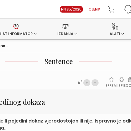
NN 85/2026
CJENIK
LIST INFORMATOR
IZDANJA
ALATI
no...
Sentence
A
A
SPREMI
ISPIS
D
jedinog dokaza
e li pojedini dokaz vjerodostojan ili nije, ispravno je od
a...