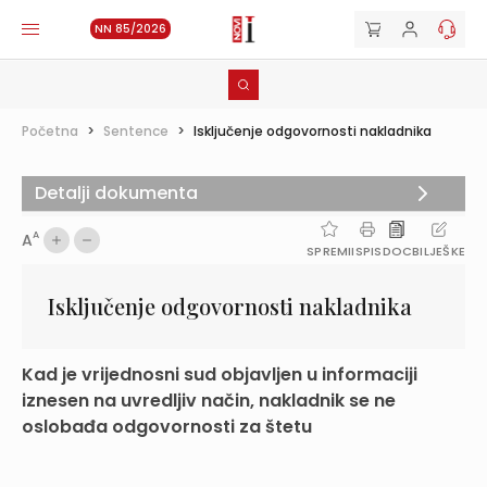
NN 85/2026
Početna
>
Sentence
>
Isključenje odgovornosti nakladnika
Detalji dokumenta
A
A
SPREMI
ISPIS
DOC
BILJEŠKE
Isključenje odgovornosti nakladnika
Kad je vrijednosni sud objavljen u informaciji
iznesen na uvredljiv način, nakladnik se ne
oslobađa odgovornosti za štetu