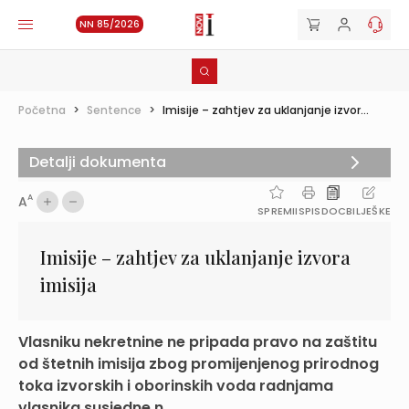
NN 85/2026
Početna
>
Sentence
>
Imisije – zahtjev za uklanjanje izvor...
Detalji dokumenta
A
A
SPREMI
ISPIS
DOC
BILJEŠKE
Imisije – zahtjev za uklanjanje izvora
imisija
Vlasniku nekretnine ne pripada pravo na zaštitu
od štetnih imisija zbog promijenjenog prirodnog
toka izvorskih i oborinskih voda radnjama
vlasnika susjedne n...