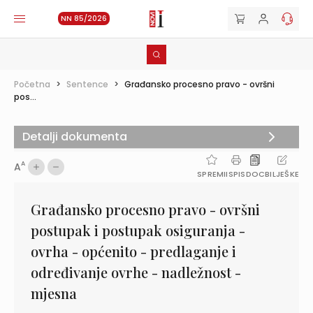
NN 85/2026
Početna
>
Sentence
>
Građansko procesno pravo - ovršni
pos...
Detalji dokumenta
A
A
SPREMI
ISPIS
DOC
BILJEŠKE
Građansko procesno pravo - ovršni
postupak i postupak osiguranja -
ovrha - općenito - predlaganje i
određivanje ovrhe - nadležnost -
mjesna