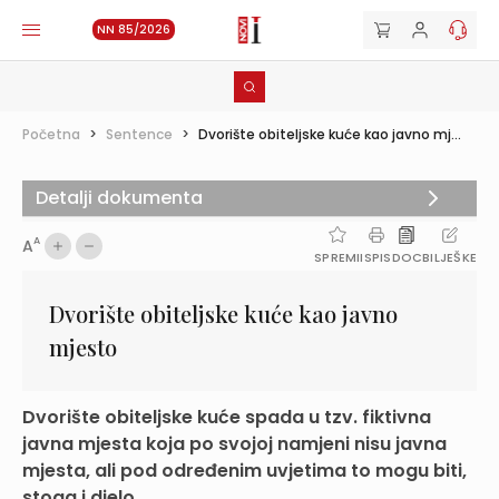
NN 85/2026
Početna
>
Sentence
>
Dvorište obiteljske kuće kao javno mj...
Detalji dokumenta
A
A
SPREMI
ISPIS
DOC
BILJEŠKE
Dvorište obiteljske kuće kao javno
mjesto
Dvorište obiteljske kuće spada u tzv. fiktivna
javna mjesta koja po svojoj namjeni nisu javna
mjesta, ali pod određenim uvjetima to mogu biti,
stoga i djelo ...