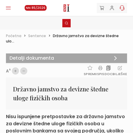
NN 85/2026
Početna
>
Sentence
>
Državno jamstvo za devizne štedne
ulo...
Detalji dokumenta
A
A
SPREMI
ISPIS
DOC
BILJEŠKE
Državno jamstvo za devizne štedne
uloge fizičkih osoba
Nisu ispunjene pretpostavke za državno jamstvo
za devizne štedne uloge fizičkih osoba u
poslovnim bankama sa svojeg područja, ukoliko